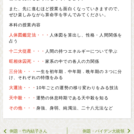
また、先に進むほど授業も面白くなっていきますので、
ぜひ楽しみながら算命学を学んでみてください。
本科の授業内容
人体図鑑定法・・・
人体図を算出し、性格・人間関係を
占う
十二大従星・・・
人間の持つエネルギーについて学ぶ
旺相休囚死・・・
家系の中での各人の力関係
三分法・・・
一生を初年期．中年期．晩年期の３つに分
け、それぞれの特徴をみる
大運法・・・
10年ごとの運勢の移り変わりをみる技法
天中殺・・・
運勢の休息時期である天中殺を知る
その他・・・
身強、身弱、純濁法、二十八元法など
例題・竹内結子さん
例題・バイデン大統領