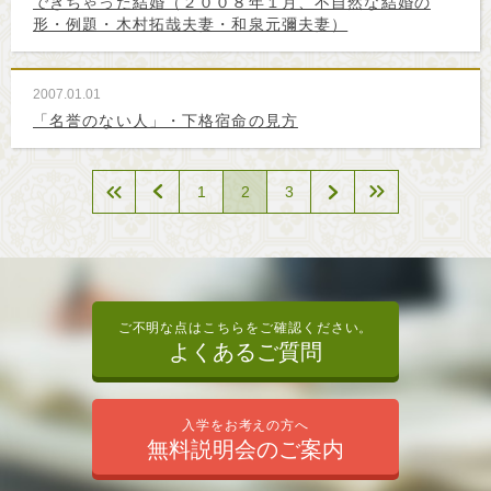
できちゃった結婚（２００８年１月、不自然な結婚の
形・例題・木村拓哉夫妻・和泉元彌夫妻）
2007.01.01
「名誉のない人」・下格宿命の見方
1
2
3
ご不明な点はこちらをご確認ください。
よくあるご質問
入学をお考えの方へ
無料説明会のご案内