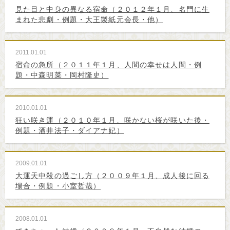
見た目と中身の異なる宿命（２０１２年１月、名門に生
まれた悲劇・例題・大王製紙元会長・他）
2011.01.01
宿命の急所（２０１１年１月、人間の幸せは人間・例
題・中森明菜・岡村隆史）
2010.01.01
狂い咲き運（２０１０年１月、咲かない桜が咲いた後・
例題・酒井法子・ダイアナ妃）
2009.01.01
大運天中殺の過ごし方（２００９年１月、成人後に回る
場合・例題・小室哲哉）
2008.01.01