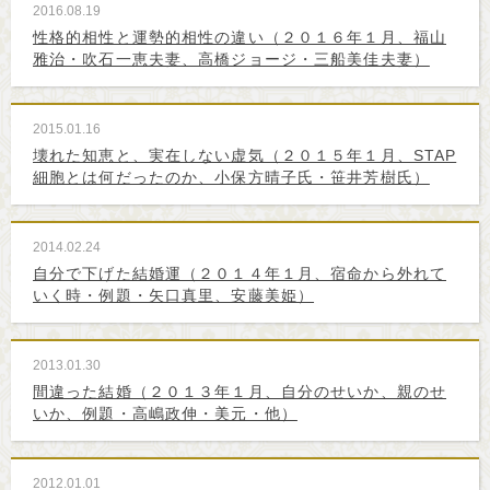
2016.08.19
性格的相性と運勢的相性の違い（２０１６年１月、福山
雅治・吹石一恵夫妻、高橋ジョージ・三船美佳夫妻）
2015.01.16
壊れた知恵と、実在しない虚気（２０１５年１月、STAP
細胞とは何だったのか、小保方晴子氏・笹井芳樹氏）
2014.02.24
自分で下げた結婚運（２０１４年１月、宿命から外れて
いく時・例題・矢口真里、安藤美姫）
2013.01.30
間違った結婚（２０１３年１月、自分のせいか、親のせ
いか、例題・高嶋政伸・美元・他）
2012.01.01