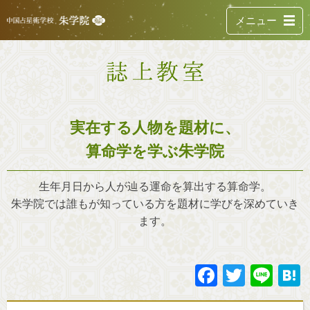
メニュー
実在する人物を題材に、
算命学を学ぶ朱学院
生年月日から人が辿る運命を算出する算命学。
朱学院では誰もが知っている方を題材に学びを深めていき
ます。
Faceboo
Twitte
Lin