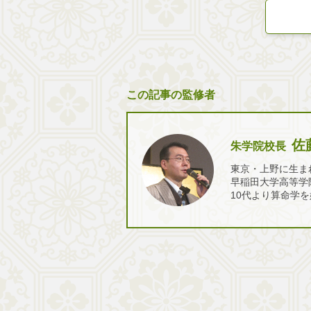
この記事の監修者
佐
朱学院校長
東京・上野に生ま
早稲田大学高等学
10代より算命学