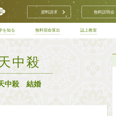
資料請求
無料説明会
学を知る
無料宿命算出
誌上教室
天中殺
天中殺 結婚