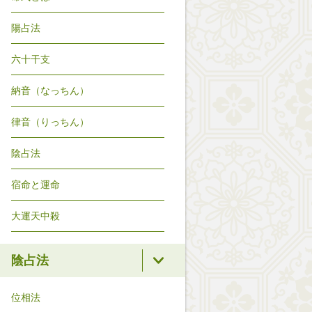
陽占法
六十干支
納音（なっちん）
律音（りっちん）
陰占法
宿命と運命
大運天中殺
陰占法
位相法